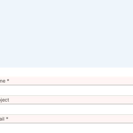
me
*
ject
ail
*